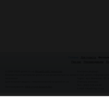
Головна
Для туриста
Фотоал
Про нас
Рекламодавцям
По
© 2008-2026 gorod.cn.ua
Міський сайт Чернігова
Контакти редакції:
Використання матеріалів gorod.cn.ua дозволяється за умови
e-mail:
gorod.cn@gmail.com
посилання
Адрес: вул.Шевченко, 42,
(для інтернет-видань - гіперпосилання) на gorod.cn.ua
З питань реклами:
Тел.: (093) 528-44-66
Програмування:
WEB-студія Beatom.Net
e-mail:
nika@cmg.cn.ua