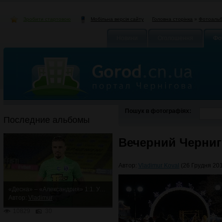
Зробити стартовою
Головна сторінка
»
Фотоаль
Мобільна версія сайту
Новини
Оголошення
Фо
Пошук в фотографіях:
Последние альбомы
Вечерний Черниг
Автор:
Vladimur Koval
(26 Грудня 201
«Десна» – «Александрия» 1:1. Упорная ничья
Автор:
Vladimur
10829
30