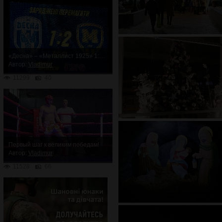
«Десна» – «Металлист 1925» 1:2. Неожиданное поражение
Автор:
Vladimur
11299
40
Первый шаг к великим победам!
Автор:
Vladimur
11528
66