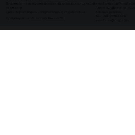
Використання матеріалів gorod.cn.ua дозволяється за умови
e-mail:
gorod.cn@gmail.com
посилання
Адрес: вул.Шевченко, 42,
(для інтернет-видань - гіперпосилання) на gorod.cn.ua
З питань реклами:
Тел.: (093) 528-44-66
Програмування:
WEB-студія Beatom.Net
e-mail:
nika@cmg.cn.ua