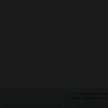
Головна
Для туриста
Фотоал
Про нас
Рекламодавцям
По
© 2008-2026 gorod.cn.ua
Міський сайт Чернігова
Контакти редакції: