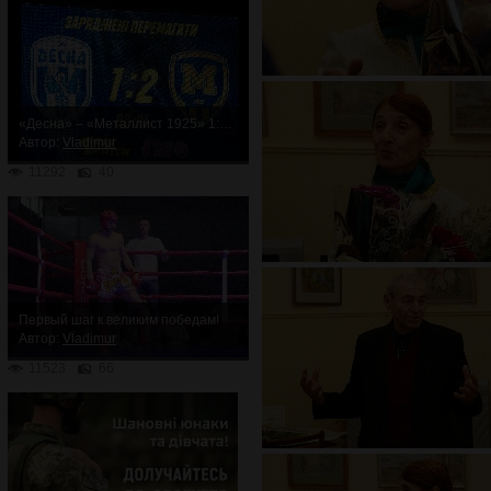
«Десна» – «Металлист 1925» 1:2. Неожиданное поражение
Автор:
Vladimur
11292
40
Первый шаг к великим победам!
Автор:
Vladimur
11523
66