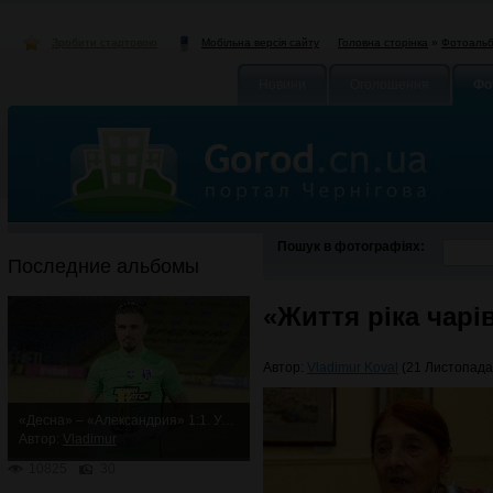
Зробити стартовою
Головна сторінка
»
Фотоаль
Мобільна версія сайту
Новини
Оголошення
Фо
Пошук в фотографіях:
Последние альбомы
«Життя ріка чарі
Автор:
Vladimur Koval
(21 Листопада 
«Десна» – «Александрия» 1:1. Упорная ничья
Автор:
Vladimur
10825
30