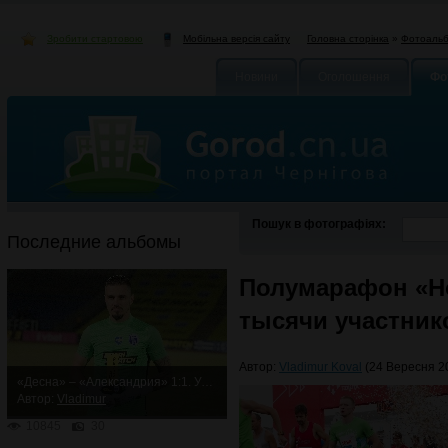
Зробити стартовою
Головна сторінка
»
Фотоаль
Мобільна версія сайту
Новини
Оголошення
Фо
Пошук в фотографіях:
Последние альбомы
Полумарафон «Но
тысячи участник
Автор:
Vladimur Koval
(24 Вересня 20
«Десна» – «Александрия» 1:1. Упорная ничья
Автор:
Vladimur
10845
30