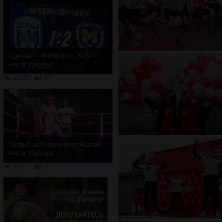
«Десна» – «Металлист 1925» 1:2. Неожиданное поражение
Автор:
Vladimur
11320
40
Первый шаг к великим победам!
Автор:
Vladimur
11548
66