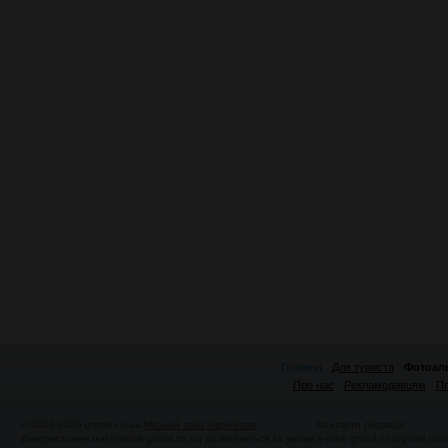
Головна
Для туриста
Фотоал
Про нас
Рекламодавцям
По
© 2008-2026 gorod.cn.ua
Міський сайт Чернігова
Контакти редакції:
Використання матеріалів gorod.cn.ua дозволяється за умови
e-mail:
gorod.cn@gmail.com