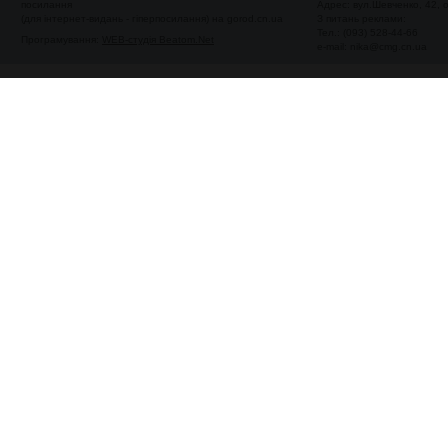
посилання
Адрес: вул.Шевченко, 42,
(для інтернет-видань - гіперпосилання) на gorod.cn.ua
З питань реклами:
Тел.: (093) 528-44-66
Програмування:
WEB-студія Beatom.Net
e-mail:
nika@cmg.cn.ua