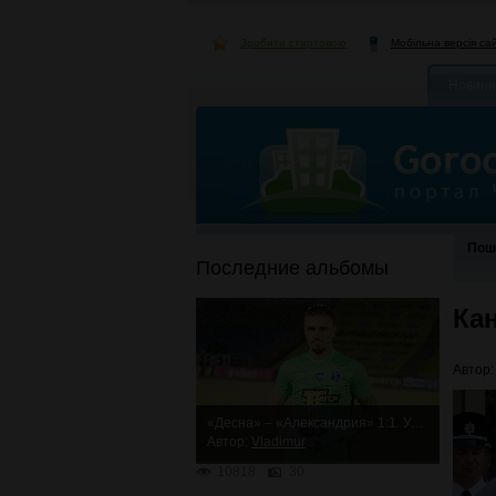
Зробити стартовою
Мобільна версія са
Новини
Пош
Последние альбомы
Ка
Автор
«Десна» – «Александрия» 1:1. Упорная ничья
Автор:
Vladimur
10818
30