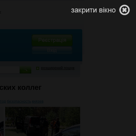
г
розширений пошук
ских коллег
ктор
безопасность
князев