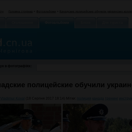
Головна сторінка
»
Фотоальбоми
»
Канадские полицейские обучили украинских колле
йту
Оголошення
Фотоальбоми
Блоги
Для туриста
ук в фотографіях:
надские полицейские обучили украин
:
Vladimur Koval
(18 Серпня 2017 18:14) Мітки:
полиция
канада
тренинг
инстру