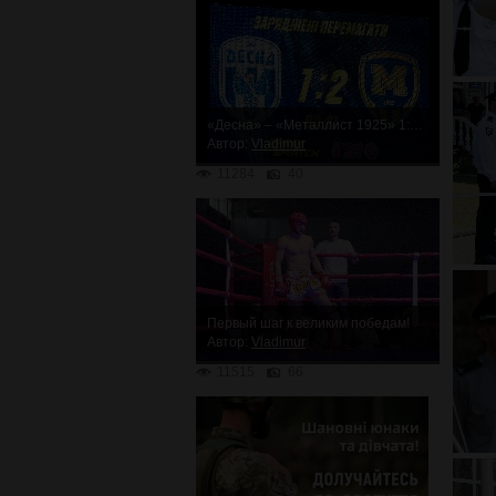
«Десна» – «Металлист 1925» 1:2. Неожиданное поражение
Автор:
Vladimur
11284
40
Первый шаг к великим победам!
Автор:
Vladimur
11515
66