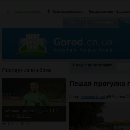
Зробити стартовою
Головна сторінка
»
Фотоаль
Мобільна версія сайту
Новини
Оголошення
Фо
Пошук в фотографіях:
Последние альбомы
Пешая прогулка 
Автор:
Vladimur Koval
(05 Червень 20
«Десна» – «Александрия» 1:1. Упорная ничья
Автор:
Vladimur
10845
30