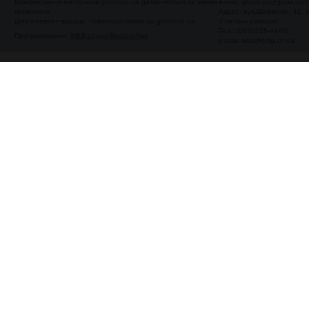
Використання матеріалів gorod.cn.ua дозволяється за умови
e-mail:
gorod.cn@gmail.com
посилання
Адрес: вул.Шевченко, 42,
(для інтернет-видань - гіперпосилання) на gorod.cn.ua
З питань реклами:
Тел.: (093) 528-44-66
Програмування:
WEB-студія Beatom.Net
e-mail:
nika@cmg.cn.ua