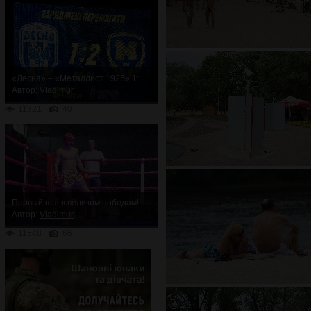
«Десна» – «Металлист 1925» 1:2. Неожиданное поражение
Автор:
Vladimur
11321
40
Первый шаг к великим победам!
Автор:
Vladimur
11548
66