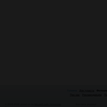
Головна
Для туриста
Фотоал
Про нас
Рекламодавцям
По
© 2008-2026 gorod.cn.ua
Міський сайт Чернігова
Контакти редакції: