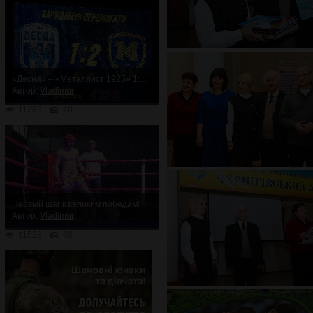
«Десна» – «Металлист 1925» 1:2. Неожиданное поражение
Автор:
Vladimur
11289
40
Первый шаг к великим победам!
Автор:
Vladimur
11523
66