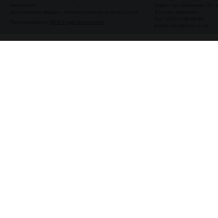
посилання
Адрес: вул.Шевченко, 42,
(для інтернет-видань - гіперпосилання) на gorod.cn.ua
З питань реклами:
Тел.: (093) 528-44-66
Програмування:
WEB-студія Beatom.Net
e-mail:
nika@cmg.cn.ua