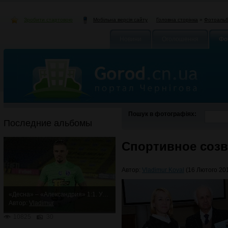
Зробити стартовою
Головна сторінка
»
Фотоаль
Мобільна версія сайту
Новини
Оголошення
Фо
Пошук в фотографіях:
Последние альбомы
Спортивное соз
Автор:
Vladimur Koval
(16 Лютого 201
«Десна» – «Александрия» 1:1. Упорная ничья
Автор:
Vladimur
10825
30