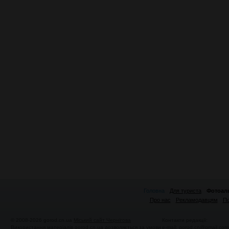
Головна
Для туриста
Фотоал
Про нас
Рекламодавцям
По
© 2008-2026 gorod.cn.ua
Міський сайт Чернігова
Контакти редакції:
Використання матеріалів gorod.cn.ua дозволяється за умови
e-mail:
gorod.cn@gmail.com