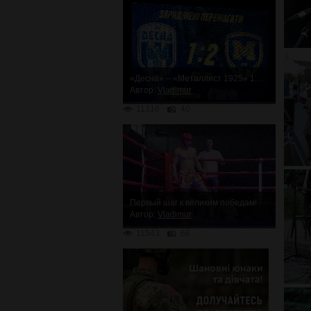
«Десна» – «Металлист 1925» 1:2. Неожиданное поражение
Автор:
Vladimur
11316
40
Первый шаг к великим победам!
Автор:
Vladimur
11543
66