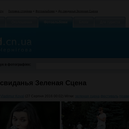
Головна сторінка
»
Фотоальбоми
»
До свиданья Зеленая Сцена
йту
Оголошення
Фотоальбоми
Блоги
Для туриста
ук в фотографіях:
 свиданья Зеленая Сцена
:
Vladimur Koval
(27 Серпня 2016 00:02) Мітки:
зеленая сцена
фестиваль
прав