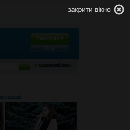
розширений пошук
ица
куровский