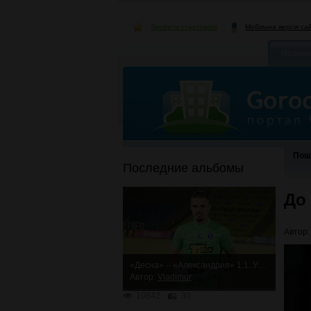
Зробити стартовою
Мобільна версія са
Новини
Пош
Последние альбомы
До
Автор
«Десна» – «Александрия» 1:1. Упорная ничья
Автор:
Vladimur
10842
30