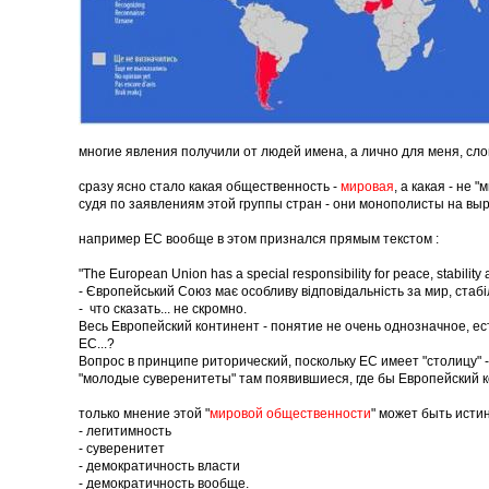
многие явления получили от людей имена, а лично для меня, сло
сразу ясно стало какая общественность -
мировая
, а какая - не 
судя по заявлениям этой группы стран - они монополисты на вы
например ЕС вообще в этом признался прямым текстом :
"The European Union has a special responsibility for peace, stability
- Європейський Союз має особливу відповідальність за мир, стабі
- что сказать... не скромно.
Весь Европейский континент - понятие не очень однозначное, ест
ЕС...?
Вопрос в принципе риторический, поскольку ЕС имеет "столицу" -
"молодые суверенитеты" там появившиеся, где бы Европейский 
только мнение этой "
мировой общественности
" может быть исти
- легитимность
- суверенитет
- демократичность власти
- демократичность вообще.