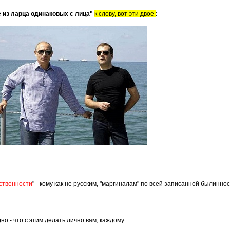
 из ларца одинаковых с лица"
к слову, вот эти двое
:
ственности
" - кому как не русским, "маргиналам" по всей записанной былинно
но - что с этим делать лично вам, каждому.