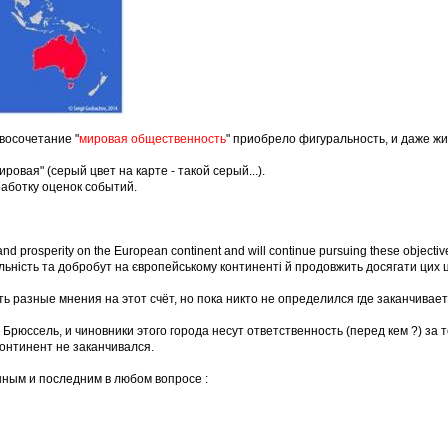
восочетание "
мировая общественность
" приобрело фигуральность, и даже ж
"мировая" (серый цвет на карте - такой серый...).
работку оценок событий.
 and prosperity on the European continent and will continue pursuing these objecti
льність та добробут на європейському континенті й продовжить досягати цих ц
ь разные мнения на этот счёт, но пока никто не определился где заканчиваетс
 Брюссель, и чиновники этого города несут ответственность (перед кем ?) за 
континент не заканчивался.
нным и последним в любом вопросе :