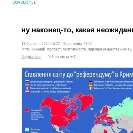
GOROD.cn.ua
ну наконец-то, какая неожидан
17 березня 2014 15:27 Переглядів: 4809
Мітки:
мирний_протест
,
легитимность
,
мировая общественность
,
+ 2
Подобається
Рейтинг поста: