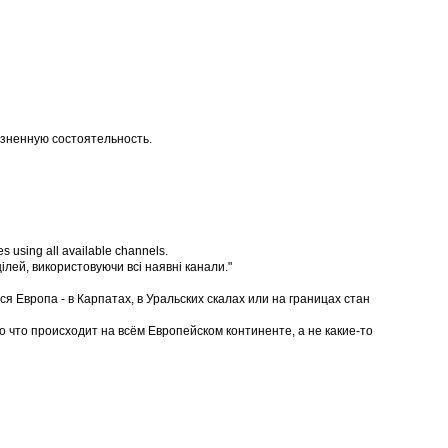
изненную состоятельность.
ves using all available channels.
ілей, використовуючи всі наявні канали."
я Европа - в Карпатах, в Уральских скалах или на границах стан
то что происходит на всём Европейском континенте, а не какие-то