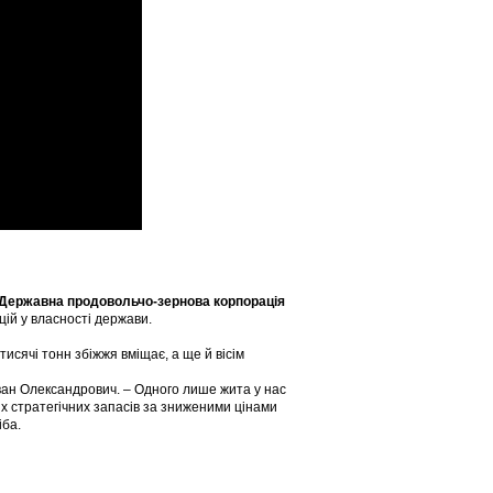
 Державна продовольчо-зернова корпорація
кцій у власності держави.
исячі тонн збіжжя вміщає, а ще й вісім
 Іван Олександрович. – Одного лише жита у нас
х стратегічних запасів за зниженими цінами
іба.