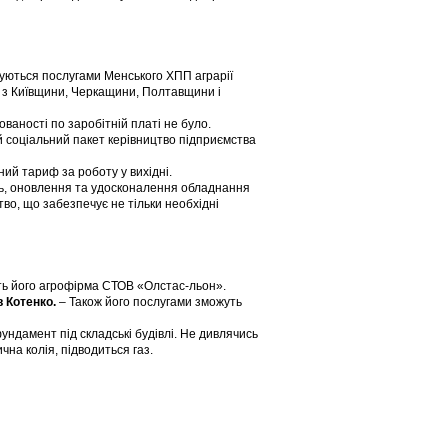
туються послугами Менського ХПП аграрії
ть з Київщини, Черкащини, Полтавщини і
ованості по заробітній платі не було.
й соціальний пакет керівництво підприємства
йний тариф за роботу у вихідні.
ль, оновлення та удосконалення обладнання
тво, що забезпечує не тільки необхідні
ить його агрофірма СТОВ «Олстас-льон».
в Котенко.
– Також його послугами зможуть
фундамент під складські будівлі. Не дивлячись
чна колія, підводиться газ.