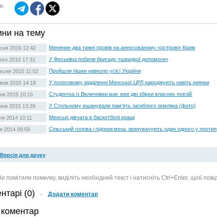
в:
ни на тему
Менянин два тижні провів на анексованому «острові» Крим
сня 2016 12:42
У Феськівці побили бригаду «швидкої допомоги»
ого 2016 17:31
Пройшли пішки навколо усієї України
есня 2015 11:02
У пологовому відділенні Менської ЦРЛ народжують навіть киянки
вня 2015 14:18
Студентка із Величківки має вже дві збірки власних поезій
ня 2015 10:16
У Стольному вшанували пам’ять загиблого земляка (фото)
зня 2015 13:29
Менські дівчата в баскетболі кращі
тня 2014 10:11
Сільський голова і підприємець звинувачують один одного у протип
ня 2014 09:59
Версія для друку
и помітили помилку, виділіть необхідний текст і натисніть Ctrl+Enter, щоб пов
нтарі (0)
Додати коментар
 коментар