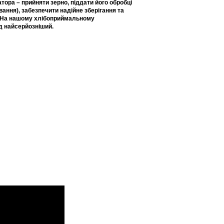
ора – прийняти зерно, піддати його обробці
ання), забезпечити надійне зберігання та
. На нашому хлібоприймальному
ід найсерйозніший.