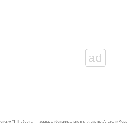
ad
енське ХПП
,
зберігання зерна
,
злібоприймальне підприємство
,
Анатолій Фур