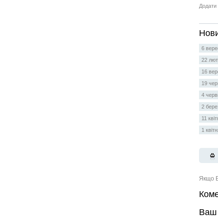
Додати 
Нови
6 вере
22 лют
16 вер
19 чер
4 черв
2 бере
11 кві
1 квіт
Якщо В
Коме
Ваш