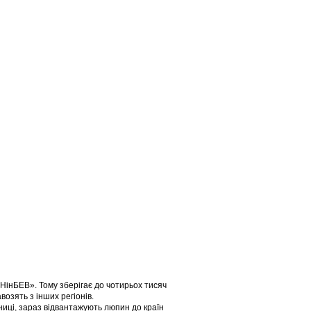
НінБЕВ». Тому зберігає до чотирьох тисяч
озять з інших регіонів.
ениці, зараз відвантажують люпин до країн