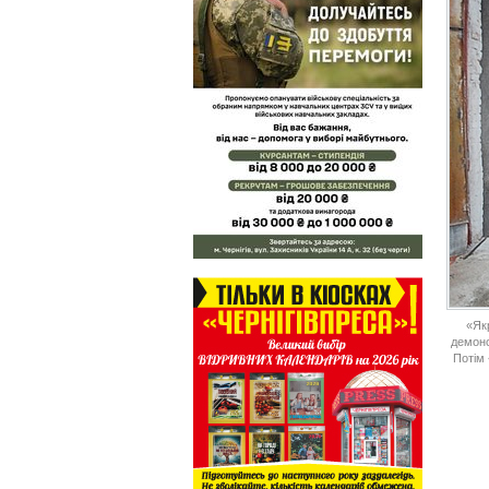
«Як
демонс
Потім 