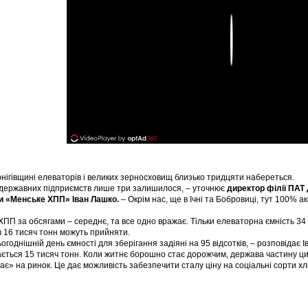
Play
нігівщині елеваторів і великих зерносховищ близько тридцяти набереться.
 державних підприємств лише три залишилося, – уточнює
директор філії ПАТ
ни «Менське ХПП» Іван Лашко.
– Окрім нас, ще в Ічні та Бобровиці, тут 100% а
ПП за обсягами – середнє, та все одно вражає. Тільки елеваторна ємність 34 т
в 16 тисяч тонн можуть прийняти.
ьогоднішній день ємності для зберігання задіяні на 95 відсотків, – розповідає
ається 15 тисяч тонн. Коли житнє борошно стає дорожчим, держава частину ци
ає» на ринок. Це дає можливість забезпечити сталу ціну на соціальні сорти хл