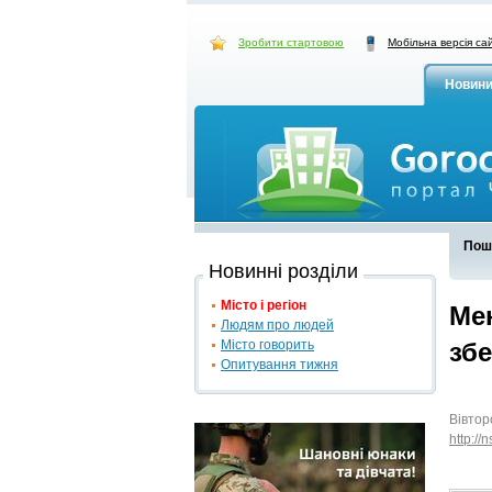
Зробити стартовою
Мобільна версія са
Новин
Пош
Новинні розділи
Місто і регіон
Мен
Людям про людей
Місто говорить
зб
Опитування тижня
Вівтор
http://