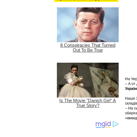
На Чер
– А от
Украї
Наше Х
складі
– На с
зберіг
«викид