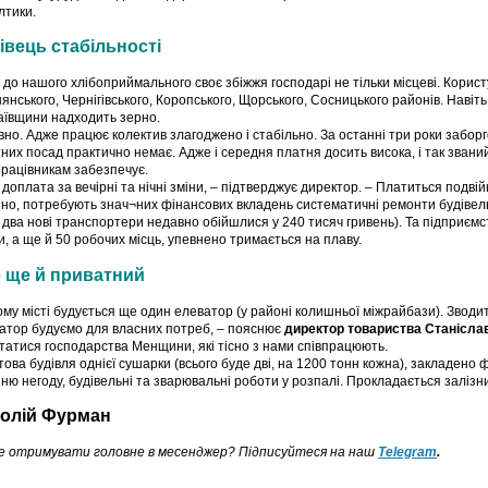
лтики.
івець стабільності
 до нашого хлібоприймального своє збіжжя господарі не тільки місцеві. Корис
янського, Чернігівського, Коропського, Щорського, Сосницького районів. Наві
ївщини надходить зерно.
ивно. Адже працює колектив злагоджено і стабільно. За останні три роки заборг
них посад практично немає. Адже і середня платня досить висока, і так звани
працівникам забезпечує.
є доплата за вечірні та нічні зміни, – підтверджує директор. – Платиться подві
но, потребують знач¬них фінансових вкладень систематичні ремонти будіве
и два нові транспортери недавно обійшлися у 240 тисяч гривень). Та підприємс
и, а ще й 50 робочих місць, упевнено тримається на плаву.
 ще й приватний
му місті будується ще один елеватор (у районі колишньої міжрайбази). Звод
атор будуємо для власних потреб, – пояснює
директор товариства Станісла
татися господарства Менщини, які тісно з нами співпрацюють.
това будівля однієї сушарки (всього буде дві, на 1200 тонн кожна), закладено 
нню негоду, будівельні та зварювальні роботи у розпалі. Прокладається залізни
олій Фурман
е отримувати головне в месенджер? Підписуйтеся на наш
Telegram
.