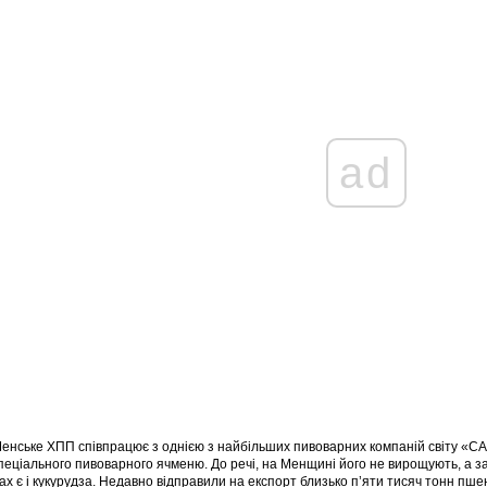
ad
енське ХПП співпрацює з однією з найбільших пивоварних компаній світу «СА
пеціального пивоварного ячменю. До речі, на Менщині його не вирощують, а зав
ках є і кукурудза. Недавно відправили на експорт близько п’яти тисяч тонн пш