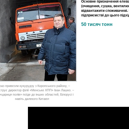
Основне призначення елеват
(очищення, сушка, вентилюв
відвантажити споживачеві
підприємстві до цього підх
50 тисяч тонн
раз привезли кукурудзу з Коропського району, –
трує директор філії «Менське ХПП» Іван Лашко. –
«цариця полів» поїде до інших областей, Білорусі і
навіть далекого Китаю»