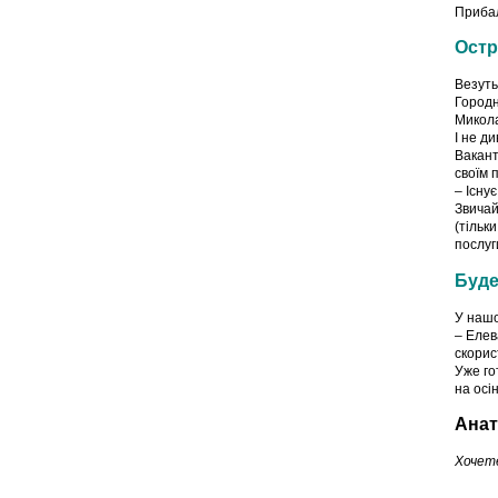
Приба
Остр
Везуть
Городн
Микола
І не д
Вакант
своїм 
– Існу
Звичай
(тільк
послуг
Буде
У нашо
– Елев
скорис
Уже го
на осі
Анат
Хочет