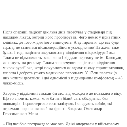
Після операції пацієнт декілька днів перебуває у стаціонарі під
наглядом лікаря, котрий його прооперував. Чого немає у приватних
клініках, де того ж дня його виписують. А де гарантія, що все буде
гаразд, не станеться післяопераційного ускладнення? На жаль, таке
буває. І тоді пацієнти звертаються у відділення мікрохірургії ока.
Таким не відмовляють, хоча вони і віддали перевагу не їм. Клюнули,
як кажуть, на рекламу. Таким заперечують пацієнти з відділення
мікрохірургії ока, котрі почуваються як вдома: цьому сприяє затишок,
теплота і доброта усього медичного персоналу. У 17-ти палатах (з
них чотири двохмісні і дві одномісні з підвищеним комфортом) – 45
ліжко-місць.
Хворих у відділенні завжди багато, від молодого до поважного віку.
Що то значить: кожен хоче бачити білий світ, обходитись без
поводирів. Першочергово госпіталізують і оперують воїнів, які
отримали поранення очей на фронті. Зокрема, Олександр
Герасименко з Мени.
– Під час бою постраждало моє око. Двічі оперували у військовому