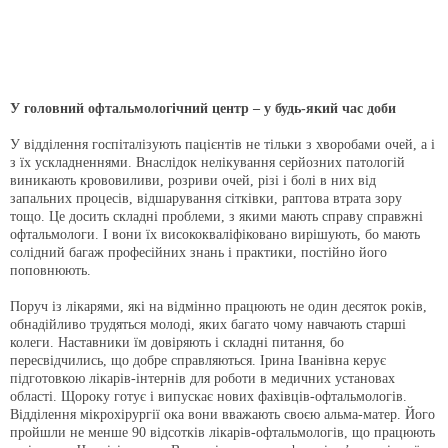
У головний офтальмологічний центр – у будь-який час доби
У відділення госпіталізують пацієнтів не тільки з хворобами очей, а і
з їх ускладненнями. Внаслідок нелікування серйозних патологій
виникають крововиливи, розриви очей, різі і болі в них від
запальних процесів, відшарування сітківки, раптова втрата зору
тощо. Це досить складні проблеми, з якими мають справу справжні
офтальмологи. І вони їх висококваліфіковано вирішують, бо мають
солідний багаж професійних знань і практики, постійно його
поповнюють.
Поруч із лікарями, які на відмінно працюють не один десяток років,
обнадійливо трудяться молоді, яких багато чому навчають старші
колеги. Наставники їм довіряють і складні питання, бо
пересвідчились, що добре справляються. Ірина Іванівна керує
підготовкою лікарів-інтернів для роботи в медичних установах
області. Щороку готує і випускає нових фахівців-офтальмологів.
Відділення мікрохірургії ока вони вважають своєю альма-матер. Його
пройшли не менше 90 відсотків лікарів-офтальмологів, що працюють