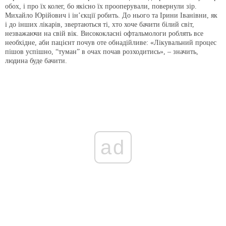
обох, і про їх колег, бо якісно їх прооперували, повернули зір.
Михайло Юрійович і ін’єкції робить. До нього та Ірини Іванівни, як
і до інших лікарів, звертаються ті, хто хоче бачити білий світ,
незважаючи на свій вік. Висококласні офтальмологи роблять все
необхідне, аби пацієнт почув оте обнадійливе: «Лікувальний процес
пішов успішно, “туман” в очах почав розходитись», – значить,
людина буде бачити.
ad