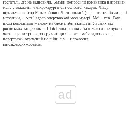
госпіталі. Зір не відновили. Батьки попросили командира направити
мене у відділення мікрохірургії ока обласної лікарні. Лікар-
офтальмолог Ігор Миколайович Лютницький (першим освоїв лазерні
методики, – Авт.) вдало оперував очі моєї матері. Мої – теж. Тож
після реабілітації – знову на фронт, аби захищати Україну від
російських загарбників. Щоб Ірина Іванівна та її колеги, не чуючи
часті сирени тривог, оперували цивільних і моїх однополчан,
повертаючи втрачений на війні зір, – наголосив
військовослужбовець.
ad