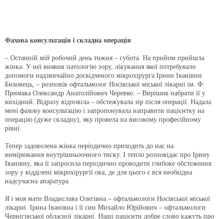
Фахова консультація і складна операція
– Останній мій робочий день тижня – субота. На прийом прийшла
жінка. У неї виявив патологію зору, лікування якої потребувало
допомоги надзвичайно досвідченого мікрохірурга Ірини Іванівни
Биховець, – розповів офтальмолог Носівської міської лікарні ім. Ф.
Примака Олександр Анатолійович Черевко. – Вирішив набрати її у
вихідний. Відразу відповіла – обстежувала зір після операції. Надала
мені фахову консультацію і запропонувала направити пацієнтку на
операцію (дуже складну), яку провела на високому професійному
рівні.
Тепер задоволена жінка періодично приходить до нас на
вимірювання внутрішньоочного тиску. І тепло розповідає про Ірину
Іванівну, яка її запросила періодично проводити глибоке обстеження
зору у відділені мікрохірургії ока, де для цього є вся необхідна
надсучасна апаратура.
Я і моя мати Владислава Олегівна – офтальмологи Носівської міської
лікарні. Ірина Іванівна і її син Михайло Юрійович – офтальмологи
Чернігівської обласної лікарні. Наші пацієнти добре слово кажуть про