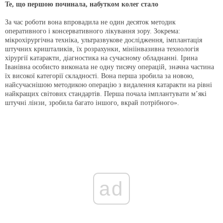
Те, що першою починала, набутком колег стало
За час роботи вона впровадила не один десяток методик
оперативного і консервативного лікування зору. Зокрема:
мікрохірургічна техніка, ультразвукове дослідження, імплантація
штучних кришталиків, їх розрахунки, мініінвазивна технологія
хірургії катаракти, діагностика на сучасному обладнанні. Ірина
Іванівна особисто виконала не одну тисячу операцій, значна частина
їх високої категорії складності. Вона перша зробила за новою,
найсучаснішою методикою операцію з видалення катаракти на рівні
найкращих світових стандартів. Перша почала імплантувати м’які
штучні лінзи, зробила багато іншого, вкрай потрібного».
ad