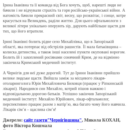
Ірина Іванівна та її команда від Бога хочуть, щоб, нарешті люди не
бачили і не відчували страхіть та горя російсько-української війни. А
натомість бачили прекрасний світ, весну, що розквітає, і сонце, котре
красується на Великдень, раділи життю. Для цього офтальмологи з
великої літери унікально оперують зір, дарують найбільше щастя для
тих, що його втратили.
Ірині Іванівні болить рідне село Михайлівка, що в Запорізькій
області, яка потерпає від обстрілів рашистів. Її мала батьківщина –
колиска дитинства, а також інші населені пункти окуповані ворогом.
Болить їй і захоплений росіянами сонячний Крим, де на відмінно
закінчила Кримський медичний інститут.
А Чернігів для неї дуже дорогий. Тут до Ірини Іванівни прийшло
велике людське щастя. Вийшла заміж за місцевого лікаря-
отоларинголога Юрія Михайловича Биховця (працює у Ріпкинській
лікарні). Народився син Михайло, котрий пішов важкою і
відповідальною дорогою батьків. Успішно закінчив Запорізький
медичний інститут. Михайло Юрійович, лікар-офтальмолог,
перспективно працює разом з матір’ю, яка багато чому його навчила.
Лікарів сім’я – щаслива сім’я!
Джерело:
сайт газети"Чернігівщина"
, Микола КОХАН,
фото Віктора Кошмала