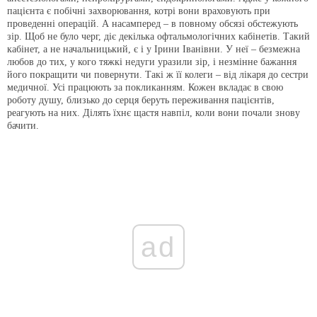
пацієнта є побічні захворювання, котрі вони враховують при
проведенні операцій. А насамперед – в повному обсязі обстежують
зір. Щоб не було черг, діє декілька офтальмологічних кабінетів. Такий
кабінет, а не начальницький, є і у Ірини Іванівни. У неї – безмежна
любов до тих, у кого тяжкі недуги уразили зір, і незмінне бажання
його покращити чи повернути. Такі ж її колеги – від лікаря до сестри
медичної. Усі працюють за покликанням. Кожен вкладає в свою
роботу душу, близько до серця беруть переживання пацієнтів,
реагують на них. Ділять їхнє щастя навпіл, коли вони почали знову
бачити.
ad