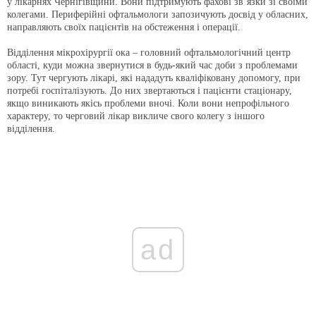
у лікарнях Чернігівщини. Вони підтримують фахові зв’язки зі своїми
колегами. Периферійні офтальмологи запозичують досвід у обласних,
направляють своїх пацієнтів на обстеження і операції.
Відділення мікрохірургії ока – головний офтальмологічний центр
області, куди можна звернутися в будь-який час доби з проблемами
зору. Тут чергують лікарі, які нададуть кваліфіковану допомогу, при
потребі госпіталізують. До них звертаються і пацієнти стаціонару,
якщо виникають якісь проблеми вночі. Коли вони непрофільного
характеру, то черговий лікар викличе свого колегу з іншого
відділення.
ad