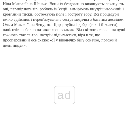
Ніна Миколаївна Шенько. Вони їх бездоганно виконують: закапують
очі, перевіряють зір, роблять ін’єкції, вимірюють внутрішньоочний і
кров’яний тиски, обстежують поле і гостроту зору. Всі процедури
вміло здійснює і перев’язувальна сестра медична з багатим досвідом
Ольга Миколаївна Чепурко. Щира, чуйна і добра (такі і її колеги),
пацієнтів любовно називає «сонечками». Від світлого слова і на душі
кожного стає світло, настрій підіймається, віра в те, що
прооперований ось скаже: «Я у віконечко бачу сонечко, погожий
день, людей».
ad