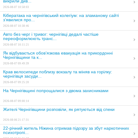
викрили див...
2026-08-07 10:58:03
Кібератака на чернігівський колегіум: на зламаному сайті
з’явилися про...
2026-08-07 10:38:46
Авто без черг і тривог: чернігівці дедалі частіше
переоформлюють транс...
2026-08-07 10:11:21
Як відбувається обов’язкова евакуація на прикордонні
Чернігівщини та к...
2026-08-07 09:49:39
Крав велосипеди поблизу вокзалу та міняв на горілку:
чернігівця засуди...
2026-08-07 09:25:20
На Чернігівщині попрощалися з двома захисниками
2026-08-07 09:00:14
Жителі Чернігівщини розповіли, як рятуються від спеки
2026-08-06 21:17:31
22-річний житель Ніжина отримав підозру за збут наркотичних
психотропі...