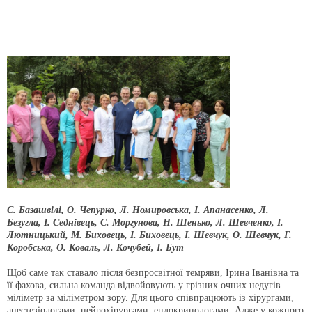
С. Базашвілі, О. Чепурко, Л. Номировська, І. Апанасенко, Л.
Безугла, І. Седнівець, С. Моргунова, Н. Шенько, Л. Шевченко, І.
Лютницький, М. Биховець, І. Биховець, І. Шевчук, О. Шевчук, Г.
Коробська, О. Коваль, Л. Кочубей, І. Бут
Щоб саме так ставало після безпросвітної темряви, Ірина Іванівна та
її фахова, сильна команда відвойовують у грізних очних недугів
міліметр за міліметром зору. Для цього співпрацюють із хірургами,
анестезіологами, нейрохірургами, ендокринологами. Адже у кожного