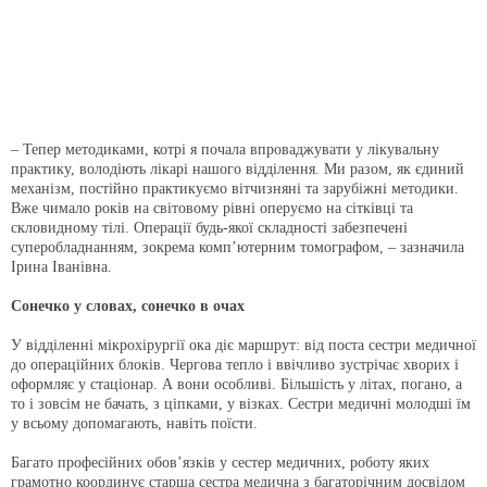
– Тепер методиками, котрі я почала впроваджувати у лікувальну
практику, володіють лікарі нашого відділення. Ми разом, як єдиний
механізм, постійно практикуємо вітчизняні та зарубіжні методики.
Вже чимало років на світовому рівні оперуємо на сітківці та
скловидному тілі. Операції будь-якої складності забезпечені
суперобладнанням, зокрема комп’ютерним томографом, – зазначила
Ірина Іванівна.
Сонечко у словах, сонечко в очах
У відділенні мікрохірургії ока діє маршрут: від поста сестри медичної
до операційних блоків. Чергова тепло і ввічливо зустрічає хворих і
оформляє у стаціонар. А вони особливі. Більшість у літах, погано, а
то і зовсім не бачать, з ціпками, у візках. Сестри медичні молодші їм
у всьому допомагають, навіть поїсти.
Багато професійних обов’язків у сестер медичних, роботу яких
грамотно координує старша сестра медична з багаторічним досвідом