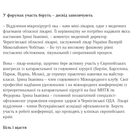
У форумах участь беруть – досвід запозичують
– Відділення мікрохірургії ока – наче міні-лікарня, одне з медичних
флагманів обласної лікарні. Її керівництву не потрібно надавати якісь
настанови Ірині Іванівні, – коментує медичний директор
Чернігівської обласної лікарні, заслужений лікар України Валерій
Миколайович Чобітько. – Бо тут на високому фаховому рівні
поставлені обстеження, лікувальний і оперативний процеси.
Вона – лікар-новатор, щорічно бере активну участь у Європейських
конгресах із катарактальної та глаукомної хірургії (Берлін, Барселона,
Париж, Відень, Мілан), де отримує практичні навички на майстер-
класах. Ірина Іванівна – член глаукомного Міжнародного клубу. Свої
професійні надбання удосконалює і на міжнародних конференціях із
вітреоретинальної та катарактальної хірургії на базі МНТК ім.
Федорова. Ірина Іванівна – головний позаштатний спеціаліст-
офтальмолог управління охорони здоров’я Чернігівської ОДА. Лікарі
відділення – члени Всеукраїнської асоціації офтальмологів. Беруть
участь в роботі конференції, що проходять у клініках європейських
країн.
Біль і щастя