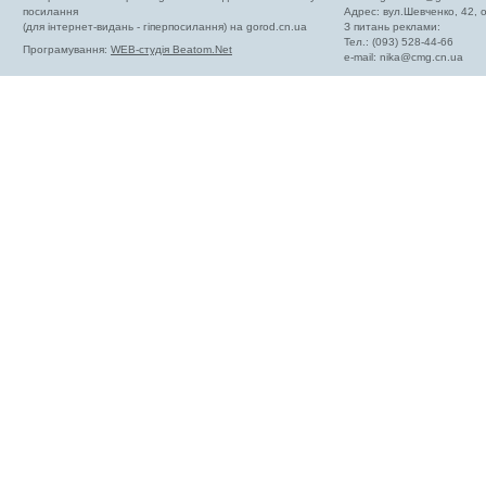
посилання
Адрес: вул.Шевченко, 42,
(для інтернет-видань - гіперпосилання) на gorod.cn.ua
З питань реклами:
Тел.: (093) 528-44-66
Програмування:
WEB-студія Beatom.Net
e-mail:
nika@cmg.cn.ua