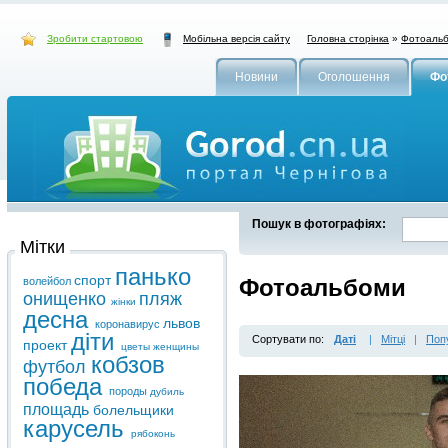
Зробити стартовою
Головна сторінка
»
Фотоаль
Мобільна версія сайту
Новини
Оголошення
Фо
Пошук в фотографіях:
Мітки
панько
спорт
Фотоальбоми
волейбол
онищенко
пляж
жінки
десна
львов
коронавирус
діти
Сортувати по:
Даті
|
Мітці
|
Поп
проект
цветы
женщины
кобзов
футбол
победа
породы
дубиль
площадь
болельщики
карусель
рябоконь