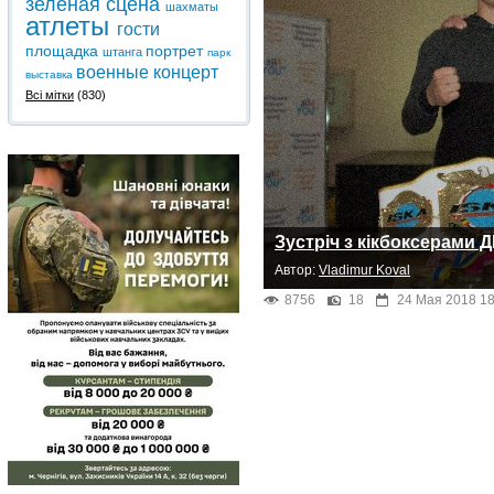
зеленая сцена
шахматы
атлеты
гости
площадка
портрет
штанга
парк
военные
концерт
выставка
Всі мітки
(830)
Зустріч з кікбоксерами
Автор:
Vladimur Koval
8756
18
24 Мая 2018 18