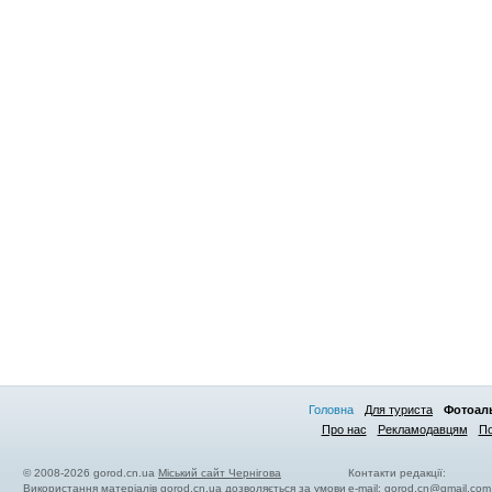
Головна
Для туриста
Фотоал
Про нас
Рекламодавцям
По
© 2008-2026 gorod.cn.ua
Міський сайт Чернігова
Контакти редакції:
Використання матеріалів gorod.cn.ua дозволяється за умови
e-mail:
gorod.cn@gmail.com