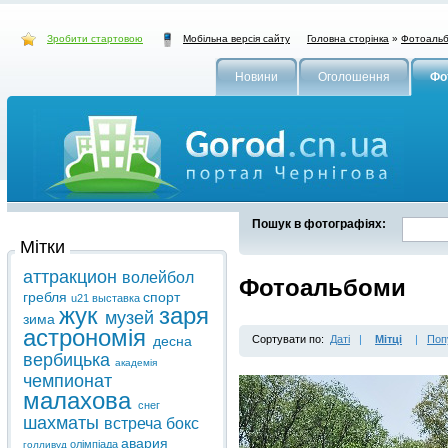
Зробити стартовою
Головна сторінка
»
Фотоаль
Мобільна версія сайту
Новини
Оголошення
Фо
Пошук в фотографіях:
Мітки
аттракцион
волейбол
Фотоальбоми
гребля
спорт
u21
выставка
жук
заря
музей
зима
астрономія
десна
Сортувати по:
Даті
|
Мітці
|
Поп
вербицька
академія
чемпионат
малахова
снег
шахматы
встреча
бокс
авария
олімпіада
голливуд