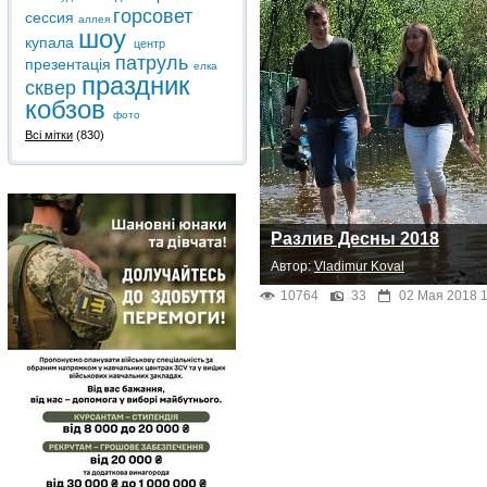
горсовет
сессия
аллея
шоу
купала
центр
патруль
презентація
елка
праздник
сквер
кобзов
фото
Всі мітки
(830)
Разлив Десны 2018
Автор:
Vladimur Koval
10764
33
02 Мая 2018 