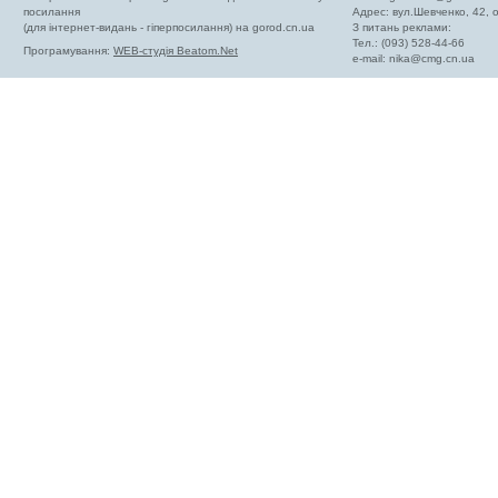
посилання
Адрес: вул.Шевченко, 42,
(для інтернет-видань - гіперпосилання) на gorod.cn.ua
З питань реклами:
Тел.: (093) 528-44-66
Програмування:
WEB-студія Beatom.Net
e-mail:
nika@cmg.cn.ua