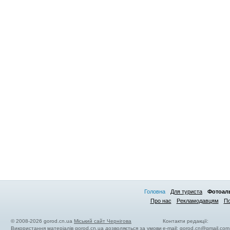
Головна
Для туриста
Фотоал
Про нас
Рекламодавцям
По
© 2008-2026 gorod.cn.ua
Міський сайт Чернігова
Контакти редакції:
Використання матеріалів gorod.cn.ua дозволяється за умови
e-mail:
gorod.cn@gmail.com