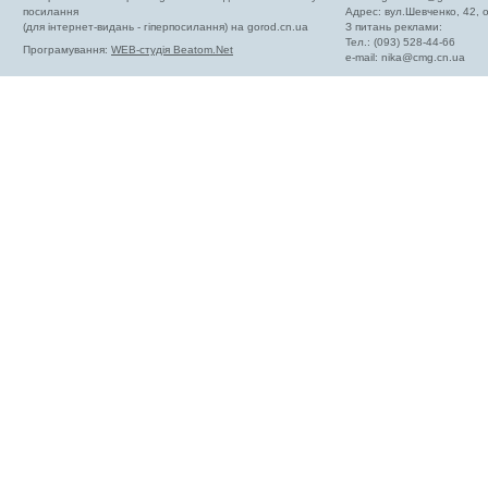
посилання
Адрес: вул.Шевченко, 42,
(для інтернет-видань - гіперпосилання) на gorod.cn.ua
З питань реклами:
Тел.: (093) 528-44-66
Програмування:
WEB-студія Beatom.Net
e-mail:
nika@cmg.cn.ua