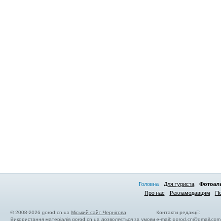
Головна
Для туриста
Фотоал
Про нас
Рекламодавцям
По
© 2008-2026 gorod.cn.ua
Міський сайт Чернігова
Контакти редакції:
Використання матеріалів gorod.cn.ua дозволяється за умови
e-mail:
gorod.cn@gmail.com