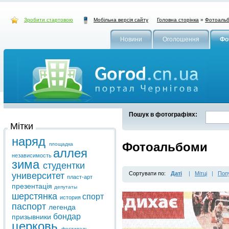
Зробити стартовою
Головна сторінка
»
Фотоаль
Мобільна версія сайту
Новини
Оголошення
Фо
Пошук в фотографіях:
Мітки
наряд
Фотоальбоми
площадка
аллея
независимость
зима
студентки
Сортувати по:
Даті
|
Мітці
|
Поп
университет
пласт-арт
презентація
депутаты
шерстянка
спорт
история
паспорт
легенда
бондар
призывники
церковь
фестиваль