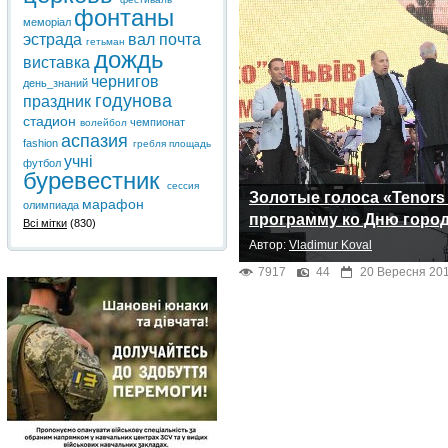
фонтаны
меморіал
эстрада
вал
почта
гетьман
дождь
виставка
чернигов
день_знаний
годунова
праздник
стадион
чемпионат
волейбол
аспазия
fashion
гребля
площадь
учні
футбол
буревестник
сессия
Золотые голоса «Tenor
марафон
олимпиада
программу ко Дню город
Всі мітки
(830)
Автор:
Vladimur Koval
7917
44
20 Вересня 201