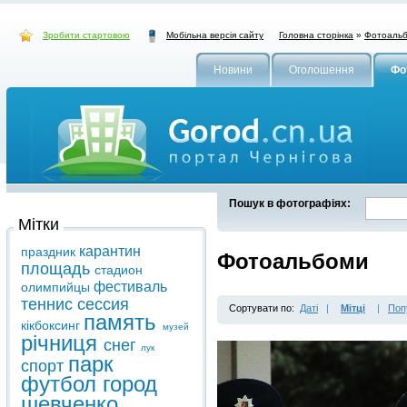
Зробити стартовою
Головна сторінка
»
Фотоаль
Мобільна версія сайту
Новини
Оголошення
Фо
Пошук в фотографіях:
Мітки
карантин
праздник
Фотоальбоми
площадь
стадион
фестиваль
олимпийцы
теннис
сессия
Сортувати по:
Даті
|
Мітці
|
Поп
память
кікбоксинг
музей
річниця
снег
лук
парк
спорт
футбол
город
шевченко