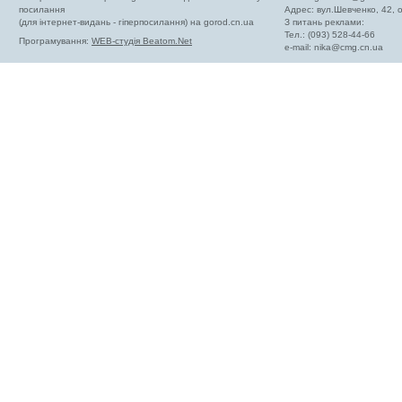
посилання
Адрес: вул.Шевченко, 42,
(для інтернет-видань - гіперпосилання) на gorod.cn.ua
З питань реклами:
Тел.: (093) 528-44-66
Програмування:
WEB-студія Beatom.Net
e-mail:
nika@cmg.cn.ua