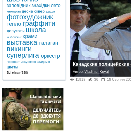
заповідник
знахідки
лето
десна
сквер
меморіал
дзюдо
фотохудожник
граффити
тепло
школа
депутаты
храми
кикбоксинг
выставка
галаган
викинги
суперлига
оркестр
горсовет
искусство
академія
Канадские полицейские 
цветы
Автор:
Vladimur Koval
Всі мітки
(830)
11918
36
18 Серпня 201