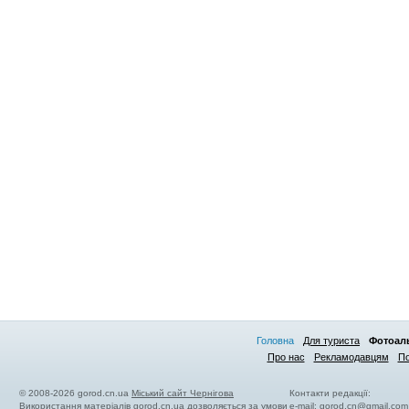
Головна
Для туриста
Фотоал
Про нас
Рекламодавцям
По
© 2008-2026 gorod.cn.ua
Міський сайт Чернігова
Контакти редакції:
Використання матеріалів gorod.cn.ua дозволяється за умови
e-mail:
gorod.cn@gmail.com