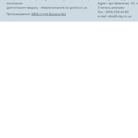
посилання
Адрес: вул.Шевченко, 42,
(для інтернет-видань - гіперпосилання) на gorod.cn.ua
З питань реклами:
Тел.: (093) 528-44-66
Програмування:
WEB-студія Beatom.Net
e-mail:
nika@cmg.cn.ua