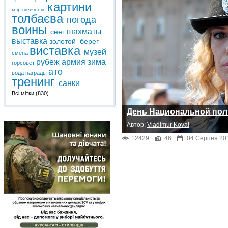
картини
мэр
шевченко
толбаєва
погода
воины
шахматы
снег
выставка
золотой_берег
виставка
музей
смена
рубеж
армия
зима
горсовет
ато
вода
награды
тренинг
санки
Всі мітки
(830)
День Национальной по
Автор:
Vladimur Koval
12429
46
04 Серпня 20