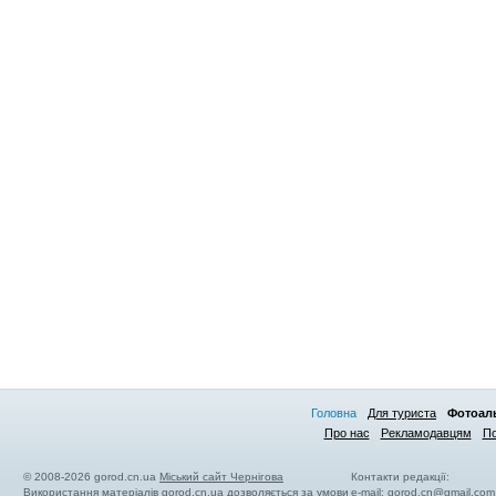
Головна
Для туриста
Фотоал
Про нас
Рекламодавцям
По
© 2008-2026 gorod.cn.ua
Міський сайт Чернігова
Контакти редакції:
Використання матеріалів gorod.cn.ua дозволяється за умови
e-mail:
gorod.cn@gmail.com