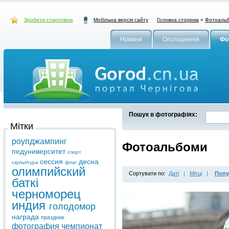
Зробити стартовою
Головна сторінка
»
Фотоаль
Мобільна версія сайту
Новини
Оголошення
Фо
Пошук в фотографіях:
Мітки
роупджампинг
Фотоальбоми
педуниверситет
спорт
сессия
десна
скульптура
флаг
олимпийский
Сортувати по:
Даті
|
Мітці
|
Попу
баткі
черноморец
индия
голодомор
награда
праздник
фотография
чемпионат